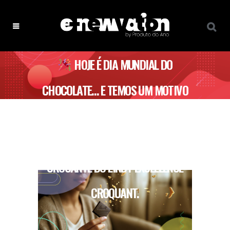
HOJE É DIA MUNDIAL DO
CHOCOLATE… E TEMOS UM MOTIVO
IRRESISTÍVEL PARA CELEBRARES: O
SABOR INTENSO E A TEXTURA
CROCANTE DO LINDT EXCELLENCE
CROQUANT.