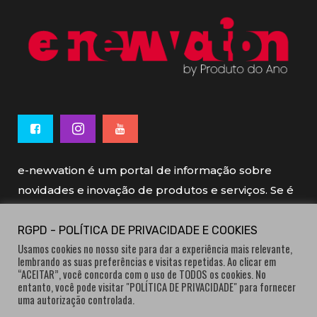
e-newvation é um portal de informação sobre
novidades e inovação de produtos e serviços. Se é
novo, se é inovador é e-newvation.
RGPD - POLÍTICA DE PRIVACIDADE E COOKIES
Usamos cookies no nosso site para dar a experiência mais relevante,
e-newvation tem o patrocínio do “
Produto do
lembrando as suas preferências e visitas repetidas. Ao clicar em
Ano
”, o prémio de inovação atribuído por
“ACEITAR”, você concorda com o uso de TODOS os cookies. No
entanto, você pode visitar "POLÍTICA DE PRIVACIDADE" para fornecer
consumidores.
uma autorização controlada.