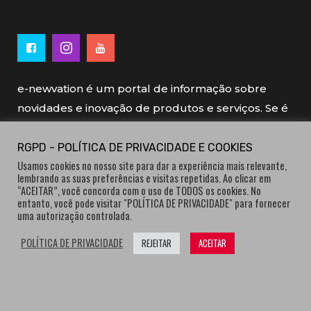
e-newvation é um portal de informação sobre
novidades e inovação de produtos e serviços. Se é
novo, se é inovador é e-newvation.
RGPD - POLÍTICA DE PRIVACIDADE E COOKIES
Usamos cookies no nosso site para dar a experiência mais relevante,
e-newvation tem o patrocínio do “
Produto do
lembrando as suas preferências e visitas repetidas. Ao clicar em
Ano
”, o prémio de inovação atribuído por
“ACEITAR”, você concorda com o uso de TODOS os cookies. No
entanto, você pode visitar "POLÍTICA DE PRIVACIDADE" para fornecer
consumidores.
uma autorização controlada.
POLÍTICA DE PRIVACIDADE
REJEITAR
ACEITAR
® e-newvation.pt | Todos os direitos reservados