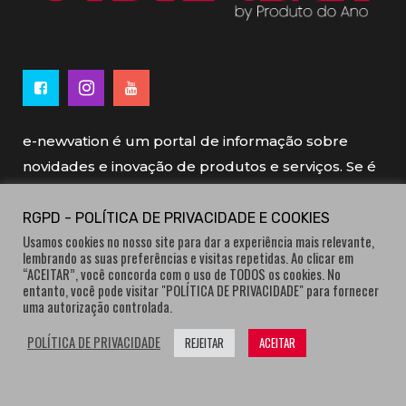
e-newvation é um portal de informação sobre
novidades e inovação de produtos e serviços. Se é
novo, se é inovador é e-newvation.
RGPD - POLÍTICA DE PRIVACIDADE E COOKIES
Usamos cookies no nosso site para dar a experiência mais relevante,
e-newvation tem o patrocínio do “
Produto do
lembrando as suas preferências e visitas repetidas. Ao clicar em
Ano
”, o prémio de inovação atribuído por
“ACEITAR”, você concorda com o uso de TODOS os cookies. No
entanto, você pode visitar "POLÍTICA DE PRIVACIDADE" para fornecer
consumidores.
uma autorização controlada.
POLÍTICA DE PRIVACIDADE
REJEITAR
ACEITAR