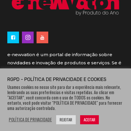
e-newvation é um portal de informação sobre
novidades e inovação de produtos e serviços. Se é
novo, se é inovador é e-newvation.
RGPD - POLÍTICA DE PRIVACIDADE E COOKIES
Usamos cookies no nosso site para dar a experiência mais relevante,
e-newvation tem o patrocínio do “
Produto do
lembrando as suas preferências e visitas repetidas. Ao clicar em
Ano
”, o prémio de inovação atribuído por
“ACEITAR”, você concorda com o uso de TODOS os cookies. No
entanto, você pode visitar "POLÍTICA DE PRIVACIDADE" para fornecer
consumidores.
uma autorização controlada.
POLÍTICA DE PRIVACIDADE
REJEITAR
ACEITAR