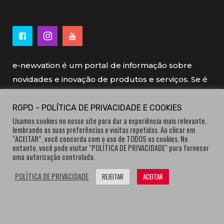
e-newvation é um portal de informação sobre
novidades e inovação de produtos e serviços. Se é
novo, se é inovador é e-newvation.
RGPD - POLÍTICA DE PRIVACIDADE E COOKIES
Usamos cookies no nosso site para dar a experiência mais relevante,
e-newvation tem o patrocínio do “
Produto do
lembrando as suas preferências e visitas repetidas. Ao clicar em
Ano
”, o prémio de inovação atribuído por
“ACEITAR”, você concorda com o uso de TODOS os cookies. No
entanto, você pode visitar "POLÍTICA DE PRIVACIDADE" para fornecer
consumidores.
uma autorização controlada.
POLÍTICA DE PRIVACIDADE
REJEITAR
ACEITAR
® e-newvation.pt | Todos os direitos reservados