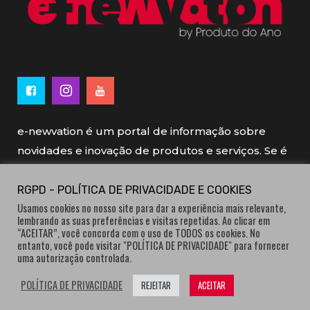
e-newvation é um portal de informação sobre
novidades e inovação de produtos e serviços. Se é
novo, se é inovador é e-newvation.
RGPD - POLÍTICA DE PRIVACIDADE E COOKIES
Usamos cookies no nosso site para dar a experiência mais relevante,
e-newvation tem o patrocínio do “
Produto do
lembrando as suas preferências e visitas repetidas. Ao clicar em
Ano
”, o prémio de inovação atribuído por
“ACEITAR”, você concorda com o uso de TODOS os cookies. No
entanto, você pode visitar "POLÍTICA DE PRIVACIDADE" para fornecer
consumidores.
uma autorização controlada.
POLÍTICA DE PRIVACIDADE
REJEITAR
ACEITAR