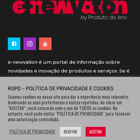
e-newvation é um portal de informação sobre
novidades e inovação de produtos e serviços. Se é
novo, se é inovador é e-newvation.
RGPD - POLÍTICA DE PRIVACIDADE E COOKIES
Usamos cookies no nosso site para dar a experiência mais relevante,
e-newvation tem o patrocínio do “
Produto do
lembrando as suas preferências e visitas repetidas. Ao clicar em
Ano
”, o prémio de inovação atribuído por
“ACEITAR”, você concorda com o uso de TODOS os cookies. No
entanto, você pode visitar "POLÍTICA DE PRIVACIDADE" para fornecer
consumidores.
uma autorização controlada.
POLÍTICA DE PRIVACIDADE
REJEITAR
ACEITAR