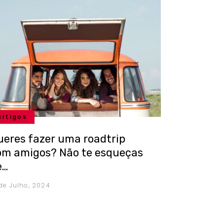
artigos
ueres fazer uma roadtrip
om amigos? Não te esqueças
e…
 de Julho, 2024