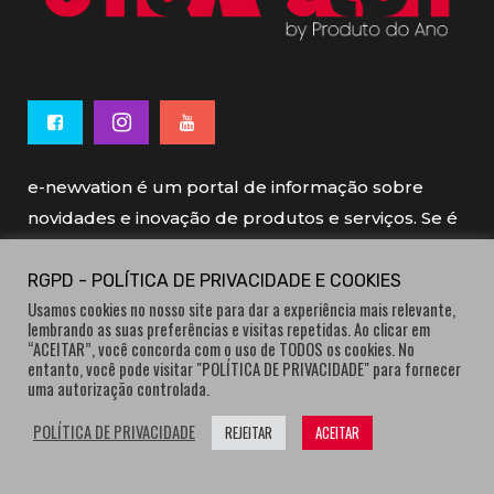
e-newvation é um portal de informação sobre
novidades e inovação de produtos e serviços. Se é
novo, se é inovador é e-newvation.
RGPD - POLÍTICA DE PRIVACIDADE E COOKIES
Usamos cookies no nosso site para dar a experiência mais relevante,
e-newvation tem o patrocínio do “
Produto do
lembrando as suas preferências e visitas repetidas. Ao clicar em
Ano
”, o prémio de inovação atribuído por
“ACEITAR”, você concorda com o uso de TODOS os cookies. No
entanto, você pode visitar "POLÍTICA DE PRIVACIDADE" para fornecer
consumidores.
uma autorização controlada.
POLÍTICA DE PRIVACIDADE
REJEITAR
ACEITAR