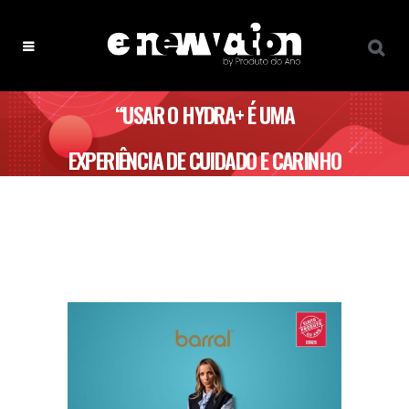
“USAR O HYDRA+ É UMA
EXPERIÊNCIA DE CUIDADO E CARINHO
PARA TODA A FAMÍLIA” – BARRAL