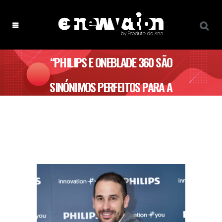
“PHILIPS E ONEBLADE 360 SÃO
SINÓNIMOS PERFEITOS PARA A
DEFINIÇÃO DE INOVAÇÃO” – PHILIPS