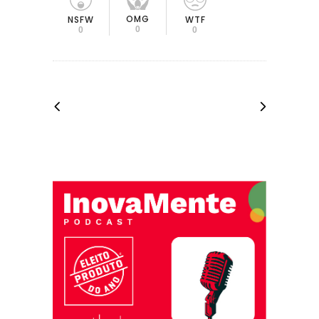
OMG
NSFW
WTF
0
0
0