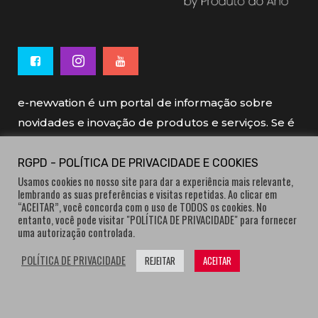
e-newvation é um portal de informação sobre
novidades e inovação de produtos e serviços. Se é
novo, se é inovador é e-newvation.
RGPD - POLÍTICA DE PRIVACIDADE E COOKIES
Usamos cookies no nosso site para dar a experiência mais relevante,
e-newvation tem o patrocínio do “
Produto do
lembrando as suas preferências e visitas repetidas. Ao clicar em
Ano
”, o prémio de inovação atribuído por
“ACEITAR”, você concorda com o uso de TODOS os cookies. No
entanto, você pode visitar "POLÍTICA DE PRIVACIDADE" para fornecer
consumidores.
uma autorização controlada.
POLÍTICA DE PRIVACIDADE
REJEITAR
ACEITAR
® e-newvation.pt | Todos os direitos reservados