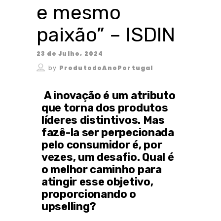
e mesmo
paixão” – ISDIN
23 de Julho, 2024
by
ProdutodoAnoPortugal
A inovação é um atributo
que torna dos produtos
líderes distintivos. Mas
fazê-la ser perpecionada
pelo consumidor é, por
vezes, um desafio. Qual é
o melhor caminho para
atingir esse objetivo,
proporcionando o
upselling?