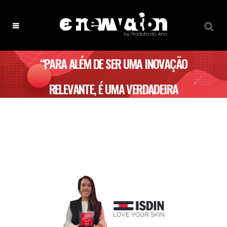
“PARA ALÉM DE SER UMA INOVAÇÃO
RELEVANTE, É UMA VERDADEIRA
LOVEMARK, GERANDO CONFIANÇA,
LEALDADE E MESMO PAIXÃO” – ISDIN