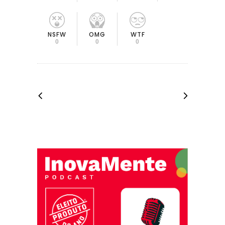
OMG
NSFW
WTF
0
0
0