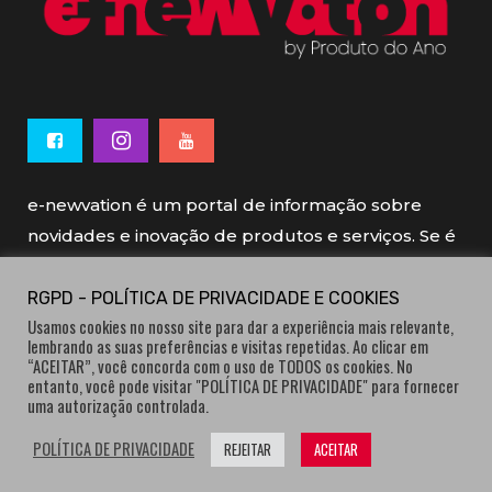
e-newvation é um portal de informação sobre
novidades e inovação de produtos e serviços. Se é
novo, se é inovador é e-newvation.
RGPD - POLÍTICA DE PRIVACIDADE E COOKIES
Usamos cookies no nosso site para dar a experiência mais relevante,
e-newvation tem o patrocínio do “
Produto do
lembrando as suas preferências e visitas repetidas. Ao clicar em
Ano
”, o prémio de inovação atribuído por
“ACEITAR”, você concorda com o uso de TODOS os cookies. No
entanto, você pode visitar "POLÍTICA DE PRIVACIDADE" para fornecer
consumidores.
uma autorização controlada.
POLÍTICA DE PRIVACIDADE
REJEITAR
ACEITAR