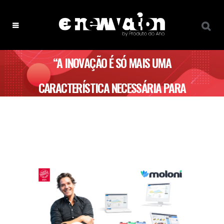
“A INOVAÇÃO É SÓ MAIS UMA
CARACTERÍSTICA NECESSÁRIA PARA
UM PRODUTO SER DISTINTO” –
MOLONI