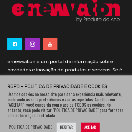
e-newvation é um portal de informação sobre
novidades e inovação de produtos e serviços. Se é
novo, se é inovador é e-newvation.
RGPD - POLÍTICA DE PRIVACIDADE E COOKIES
Usamos cookies no nosso site para dar a experiência mais relevante,
e-newvation tem o patrocínio do “
Produto do
lembrando as suas preferências e visitas repetidas. Ao clicar em
Ano
”, o prémio de inovação atribuído por
“ACEITAR”, você concorda com o uso de TODOS os cookies. No
entanto, você pode visitar "POLÍTICA DE PRIVACIDADE" para fornecer
consumidores.
uma autorização controlada.
POLÍTICA DE PRIVACIDADE
REJEITAR
ACEITAR