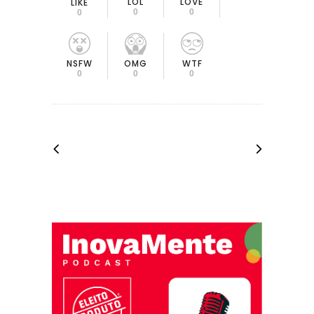
LOL
LOVE
LIKE
0
0
0
OMG
NSFW
WTF
0
0
0