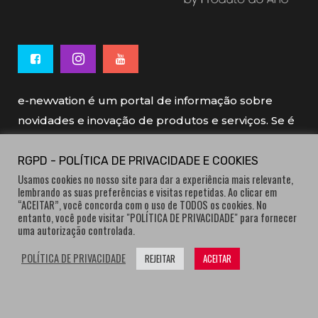
e-newvation é um portal de informação sobre
novidades e inovação de produtos e serviços. Se é
novo, se é inovador é e-newvation.
RGPD - POLÍTICA DE PRIVACIDADE E COOKIES
Usamos cookies no nosso site para dar a experiência mais relevante,
e-newvation tem o patrocínio do “
Produto do
lembrando as suas preferências e visitas repetidas. Ao clicar em
Ano
”, o prémio de inovação atribuído por
“ACEITAR”, você concorda com o uso de TODOS os cookies. No
entanto, você pode visitar "POLÍTICA DE PRIVACIDADE" para fornecer
consumidores.
uma autorização controlada.
POLÍTICA DE PRIVACIDADE
REJEITAR
ACEITAR
® e-newvation.pt | Todos os direitos reservados