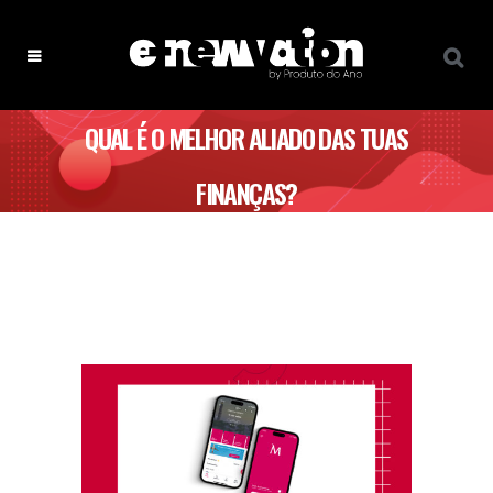
QUAL É O MELHOR ALIADO DAS TUAS
FINANÇAS?