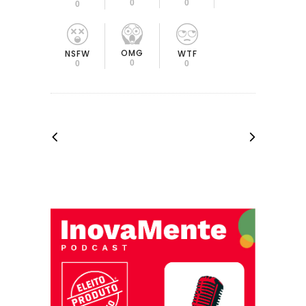
0
0
0
OMG
NSFW
WTF
0
0
0