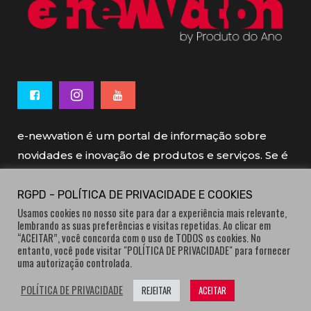
e-newvation é um portal de informação sobre
novidades e inovação de produtos e serviços. Se é
novo, se é inovador é e-newvation.
RGPD - POLÍTICA DE PRIVACIDADE E COOKIES
Usamos cookies no nosso site para dar a experiência mais relevante,
e-newvation tem o patrocínio do “
Produto do
lembrando as suas preferências e visitas repetidas. Ao clicar em
Ano
”, o prémio de inovação atribuído por
“ACEITAR”, você concorda com o uso de TODOS os cookies. No
entanto, você pode visitar "POLÍTICA DE PRIVACIDADE" para fornecer
consumidores.
uma autorização controlada.
POLÍTICA DE PRIVACIDADE
REJEITAR
ACEITAR