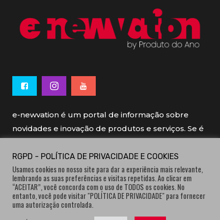
e-newvation é um portal de informação sobre
novidades e inovação de produtos e serviços. Se é
novo, se é inovador é e-newvation.
RGPD - POLÍTICA DE PRIVACIDADE E COOKIES
Usamos cookies no nosso site para dar a experiência mais relevante,
e-newvation tem o patrocínio do “
Produto do
lembrando as suas preferências e visitas repetidas. Ao clicar em
Ano
”, o prémio de inovação atribuído por
“ACEITAR”, você concorda com o uso de TODOS os cookies. No
entanto, você pode visitar "POLÍTICA DE PRIVACIDADE" para fornecer
consumidores.
uma autorização controlada.