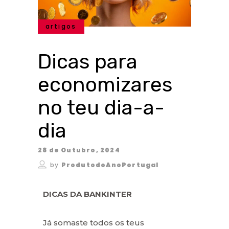
artigos
Dicas para
economizares
no teu dia-a-
dia
28 de Outubro, 2024
by
ProdutodoAnoPortugal
DICAS DA BANKINTER
Já somaste todos os teus