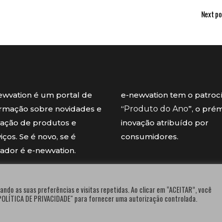
Next po
ewvation é um portal de
e-newvation tem o patroc
ormação sobre novidades e
“
Produto do Ano
”, o pré
vação de produtos e
inovação atribuído por
iços. Se é novo, se é
consumidores.
vador é e-newvation.
ando as suas preferências e visitas repetidas. Ao clicar em “ACEITAR”, você
"POLÍTICA DE PRIVACIDADE" para fornecer uma autorização controlada.
® e-newvation.pt | Todos os direitos reservados