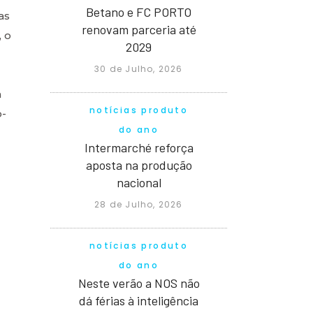
Betano e FC PORTO
as
renovam parceria até
 o
2029
30 de Julho, 2026
a
notícias produto
o-
do ano
Intermarché reforça
aposta na produção
nacional
28 de Julho, 2026
notícias produto
do ano
Neste verão a NOS não
dá férias à inteligência