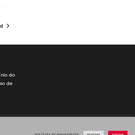
st
ínio do
mio de