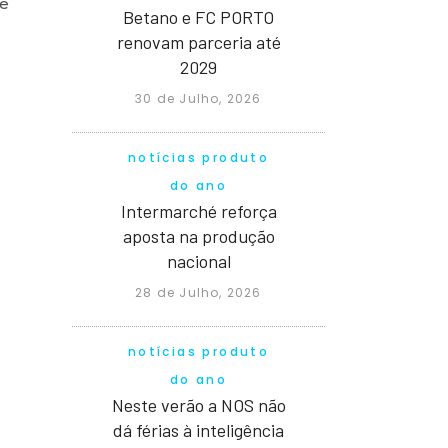
 e
Betano e FC PORTO
renovam parceria até
2029
30 de Julho, 2026
notícias produto
do ano
Intermarché reforça
aposta na produção
nacional
28 de Julho, 2026
notícias produto
do ano
Neste verão a NOS não
dá férias à inteligência