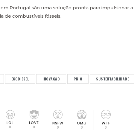
 em Portugal são uma solução pronta para impulsionar a
a de combustíveis fósseis.
ECODIESEL
INOVAÇÃO
PRIO
SUSTENTABILIDADE
LOL
LOVE
OMG
NSFW
WTF
0
0
0
0
0