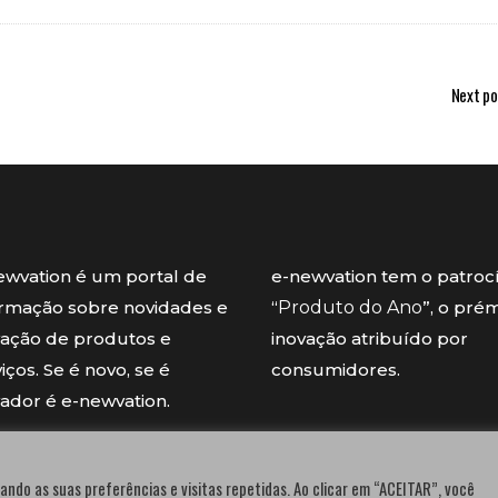
Next po
ewvation é um portal de
e-newvation tem o patroc
ormação sobre novidades e
“
Produto do Ano
”, o pré
vação de produtos e
inovação atribuído por
iços. Se é novo, se é
consumidores.
vador é e-newvation.
ando as suas preferências e visitas repetidas. Ao clicar em “ACEITAR”, você