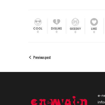
COOL
DISLIKE
GEEEKY
LIKE
0
0
0
0
Previous post
e-n
inf