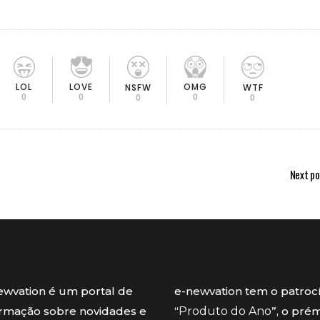
LOL
LOVE
OMG
NSFW
WTF
0
0
0
0
0
Next po
ewvation é um portal de
e-newvation tem o patroc
ormação sobre novidades e
“
Produto do Ano
”, o pré