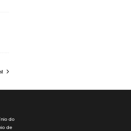
st
ínio do
mio de