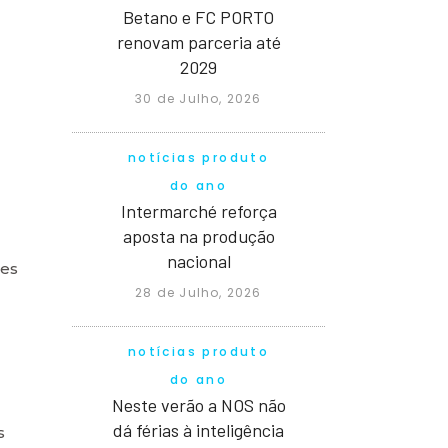
Betano e FC PORTO
renovam parceria até
2029
30 de Julho, 2026
notícias produto
do ano
Intermarché reforça
aposta na produção
nacional
tes
28 de Julho, 2026
notícias produto
do ano
Neste verão a NOS não
dá férias à inteligência
s