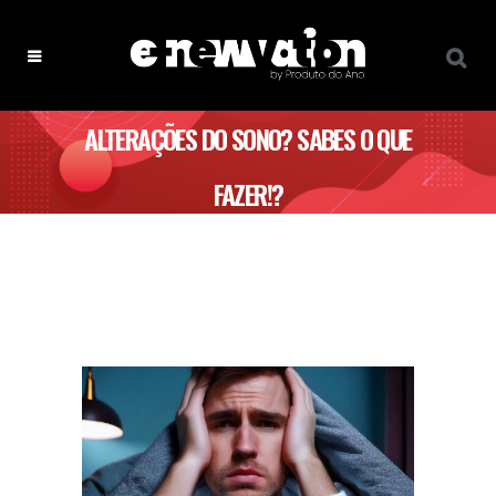
ALTERAÇÕES DO SONO? SABES O QUE
FAZER!?