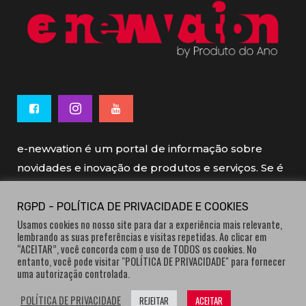
e-newvation é um portal de informação sobre
novidades e inovação de produtos e serviços. Se é
novo, se é inovador é e-newvation.
RGPD - POLÍTICA DE PRIVACIDADE E COOKIES
Usamos cookies no nosso site para dar a experiência mais relevante,
e-newvation tem o patrocínio do “
Produto do
lembrando as suas preferências e visitas repetidas. Ao clicar em
Ano
”, o prémio de inovação atribuído por
“ACEITAR”, você concorda com o uso de TODOS os cookies. No
entanto, você pode visitar "POLÍTICA DE PRIVACIDADE" para fornecer
consumidores.
uma autorização controlada.
POLÍTICA DE PRIVACIDADE
REJEITAR
ACEITAR