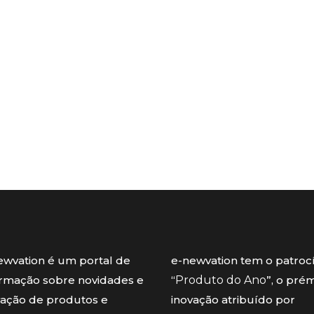
ewvation é um portal de
e-newvation tem o patroc
ormação sobre novidades e
“
Produto do Ano
”, o pré
vação de produtos e
inovação atribuído por