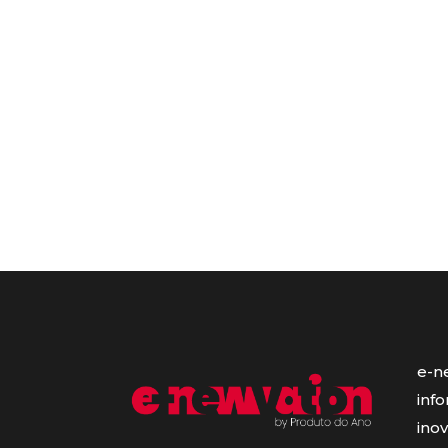
e-n
inf
ino