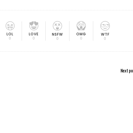
LOL
LOVE
OMG
NSFW
WTF
0
0
0
0
0
Next po