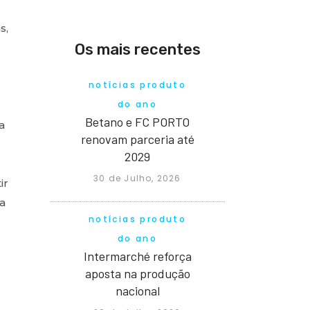
s,
Os mais recentes
notícias produto
do ano
Betano e FC PORTO
a
renovam parceria até
2029
30 de Julho, 2026
ir
a
notícias produto
do ano
Intermarché reforça
aposta na produção
nacional